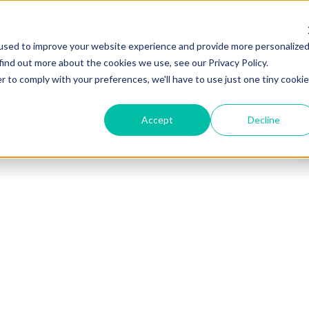
Industrias
Plataforma
Partne
used to improve your website experience and provide more personalize
find out more about the cookies we use, see our Privacy Policy.
r to comply with your preferences, we'll have to use just one tiny cookie
Accept
Decline
n