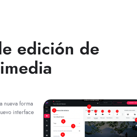
de edición de
timedia
una nueva forma
nuevo interface