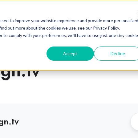
Industrias
Plataforma
Partne
used to improve your website experience and provide more personalize
find out more about the cookies we use, see our Privacy Policy.
r to comply with your preferences, we'll have to use just one tiny cookie
Accept
Decline
gn.tv
gn.tv