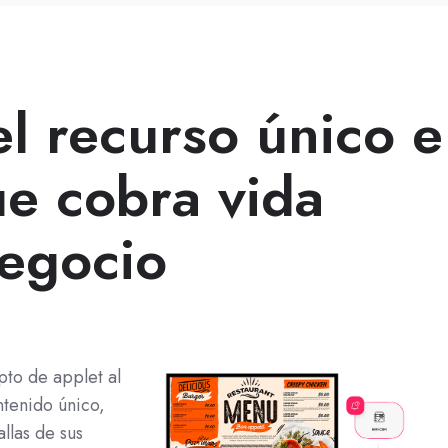
el recurso único e
ue cobra vida
egocio
pto de applet al
ntenido único,
llas de sus