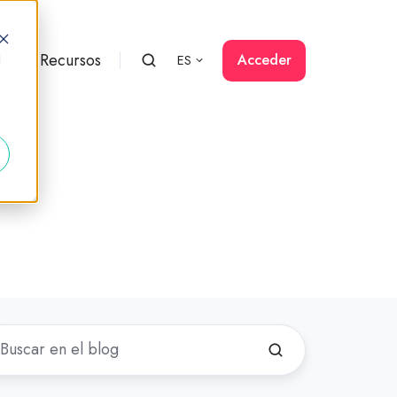
rs
Recursos
Acceder
ES
d