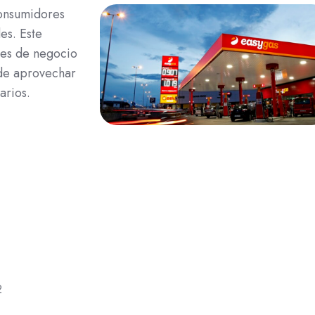
consumidores
es. Este
des de negocio
de aprovechar
arios.
2