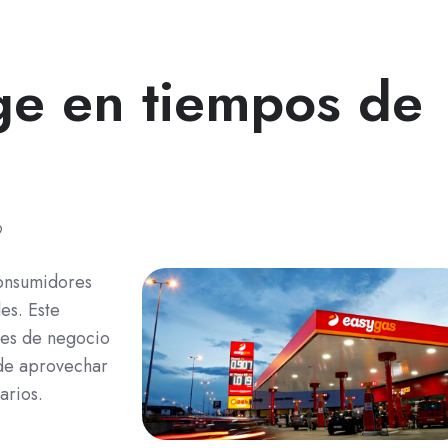
ge en tiempos de
9
consumidores
es. Este
des de negocio
de aprovechar
arios.