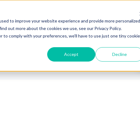
Industrias
Plataforma
Partne
used to improve your website experience and provide more personalize
find out more about the cookies we use, see our Privacy Policy.
r to comply with your preferences, we'll have to use just one tiny cookie
Accept
Decline