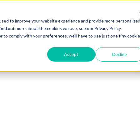
Industrias
Plataforma
Partne
used to improve your website experience and provide more personalize
find out more about the cookies we use, see our Privacy Policy.
r to comply with your preferences, we'll have to use just one tiny cookie
Accept
Decline